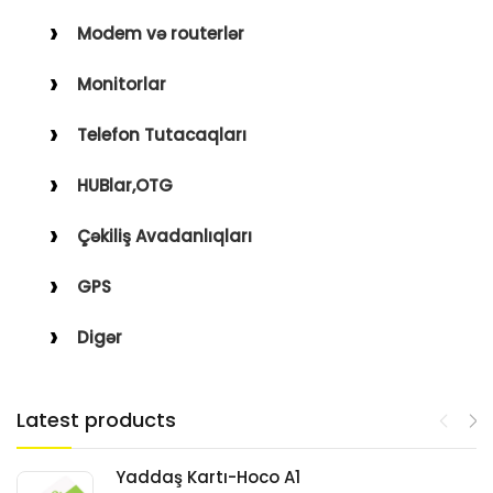
Modem və routerlər
Monitorlar
Telefon Tutacaqları
HUBlar,OTG
Çəkiliş Avadanlıqları
GPS
Digər
Latest products
Yaddaş Kartı-Hoco A1