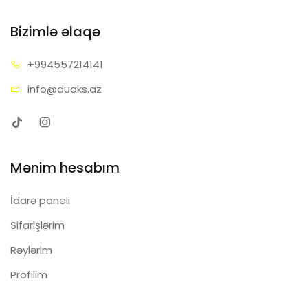
Bizimlə əlaqə
+99455
7214141
info@d
uaks.az
Mənim hesabım
İdarə paneli
Sifarişlərim
Rəylərim
Profilim