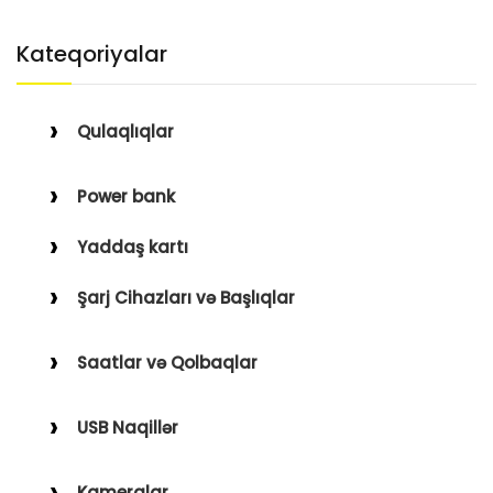
Kateqoriyalar
Qulaqlıqlar
Simli Qulaqlıqlar
Power bank
Simsiz Qulaqlıqlar
Yaddaş kartı
Qulaqüstü
Şarj Cihazları və Başlıqlar
Simsiz
Saatlar və Qolbaqlar
Simli
Saatlar
USB Naqillər
Saat Qolbaqları
Type-C–Lightning
Kameralar