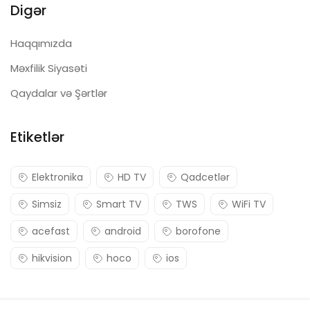
Digər
Haqqımızda
Məxfilik Siyasəti
Qaydalar və Şərtlər
Etiketlər
Elektronika
HD TV
Qadcetlər
Simsiz
Smart TV
TWS
WiFi TV
acefast
android
borofone
hikvision
hoco
ios