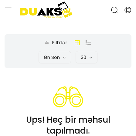
Filtrlər
Ən Son
30
Ups! Heç bir məhsul
tapılmadı.