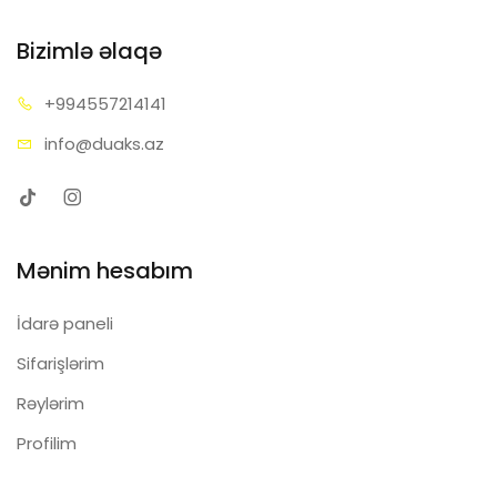
Bizimlə əlaqə
+99455
7214141
info@d
uaks.az
Mənim hesabım
İdarə paneli
Sifarişlərim
Rəylərim
Profilim