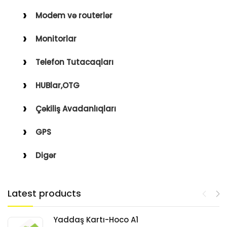
Modem və routerlər
Monitorlar
Telefon Tutacaqları
HUBlar,OTG
Çəkiliş Avadanlıqları
GPS
Digər
Latest products
Yaddaş Kartı-Hoco A1