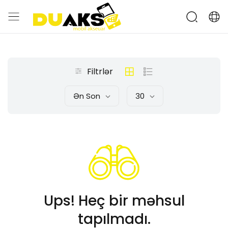
Filtrlər
Ən Son
30
Ups! Heç bir məhsul
tapılmadı.