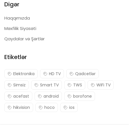
Digər
Haqqımızda
Məxfilik Siyasəti
Qaydalar və Şərtlər
Etiketlər
Elektronika
HD TV
Qadcetlər
Simsiz
Smart TV
TWS
WiFi TV
acefast
android
borofone
hikvision
hoco
ios