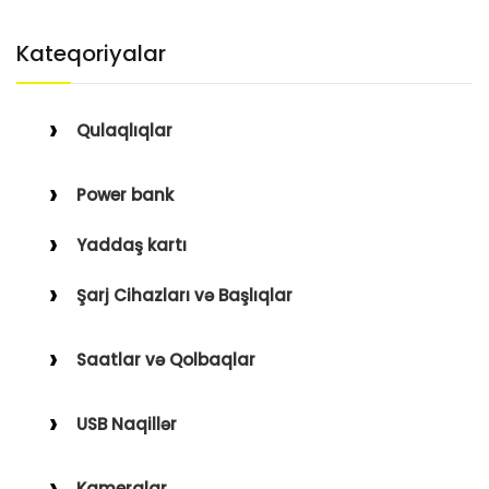
Kateqoriyalar
Qulaqlıqlar
Simli Qulaqlıqlar
Power bank
Simsiz Qulaqlıqlar
Yaddaş kartı
Qulaqüstü
Şarj Cihazları və Başlıqlar
Simsiz
Saatlar və Qolbaqlar
Simli
Saatlar
USB Naqillər
Saat Qolbaqları
Type-C–Lightning
Kameralar