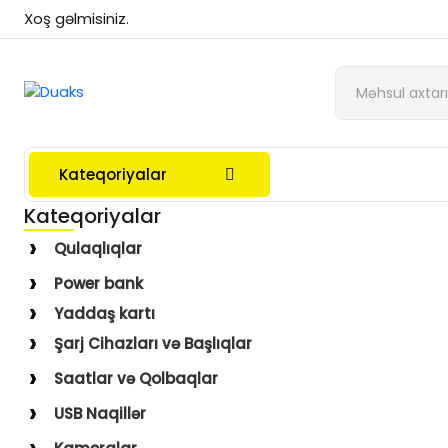
Xoş gəlmisiniz.
Kateqoriyalar
Kateqoriyalar
Qulaqlıqlar
Simli Qulaqlıqlar
Power bank
Simsiz Qulaqlıqlar
Yaddaş kartı
Qulaqüstü
Şarj Cihazları və Başlıqlar
Simsiz
Saatlar və Qolbaqlar
Simli
Saatlar
USB Naqillər
Saat Qolbaqları
Type-C–Lightning