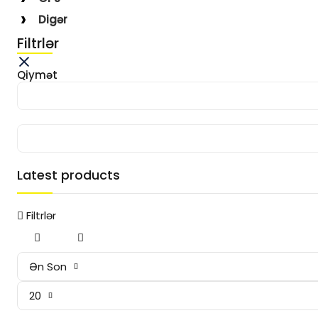
Digər
Filtrlər
Qiymət
Latest products
Filtrlər
Ən Son
20