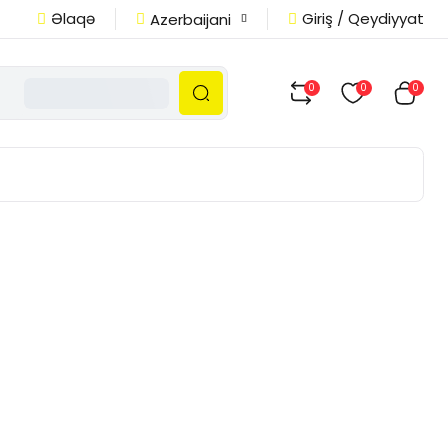
Əlaqə
Giriş / Qeydiyyat
Azerbaijani
0
0
0