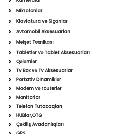
Kameralar
USB–Type-C
Action kameralar (Sport)
Mikrofonlar
Type-C–Type-C
Uşaq Kameraları
Karaoke Mikrofonları
Klaviatura və Siçanlar
USB–Lightning
İp Kameralar
Yaxa Mikrofonları
Klaviatura və Siçan
Avtomobil Aksesuarları
USB–Micro
Mousepad
Digər Aksesuarlar
Məişət Texnikası
Holder
Saçqırxan, Üzqırxan
Tabletlər və Tablet Aksesuarları
Avto Kameralar
Sobalar
Qələmlər
FM Modulyatorlar
Fenlər
Tv Box və Tv Aksesuarlar
Avto Başlıq
Blender, Toster, Kettle
Portativ Dinamiklər
Digər Məişət Texnikaları
Modem və routerlər
Monitorlar
Telefon Tutacaqları
HUBlar,OTG
Çəkiliş Avadanlıqları
GPS