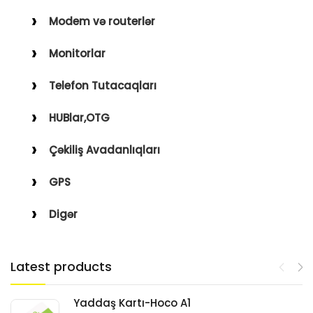
Modem və routerlər
Monitorlar
Telefon Tutacaqları
HUBlar,OTG
Çəkiliş Avadanlıqları
GPS
Digər
Latest products
Yaddaş Kartı-Hoco A1