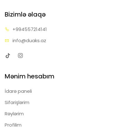
Bizimlə əlaqə
+99455
7214141
info@d
uaks.az
Mənim hesabım
İdarə paneli
Sifarişlərim
Rəylərim
Profilim