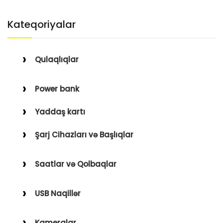
Kateqoriyalar
Qulaqlıqlar
Simli Qulaqlıqlar
Power bank
Simsiz Qulaqlıqlar
Yaddaş kartı
Qulaqüstü
Şarj Cihazları və Başlıqlar
Simsiz
Saatlar və Qolbaqlar
Simli
Saatlar
USB Naqillər
Saat Qolbaqları
Type-C–Lightning
Kameralar