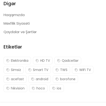
Digər
Haqqımızda
Məxfilik Siyasəti
Qaydalar və Şərtlər
Etiketlər
Elektronika
HD TV
Qadcetlər
Simsiz
Smart TV
TWS
WiFi TV
acefast
android
borofone
hikvision
hoco
ios