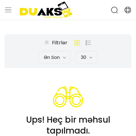
Filtrlər
Ən Son
30
Ups! Heç bir məhsul
tapılmadı.