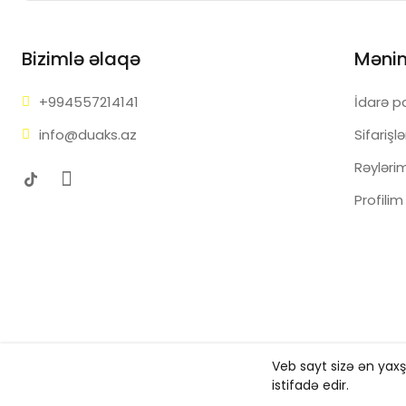
Bizimlə əlaqə
Məni
+99455
7214141
İdarə p
info@d
uaks.az
Sifarişl
Rəyləri
Profilim
Veb sayt sizə ən yax
Copyright ©
Duaks
2026. All rights reserved.
istifadə edir.