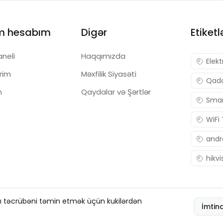
m hesabım
Digər
Etiketl
aneli
Haqqımızda
Elekt
ərim
Məxfilik Siyasəti
Qadc
m
Qaydalar və Şərtlər
Smar
WiFi
andr
hikvi
şı təcrübəni təmin etmək üçün kukilərdən
İmtin