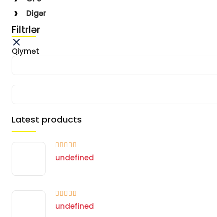
Digər
Filtrlər
Qiymət
Latest products
undefined
undefined