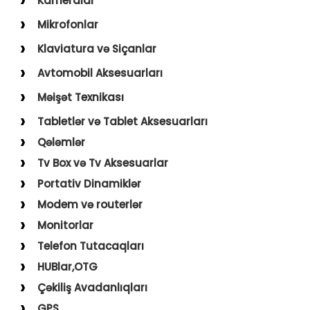
Kameralar
USB–Type-C
Action kameralar (Sport)
Mikrofonlar
Type-C–Type-C
Uşaq Kameraları
Karaoke Mikrofonları
Klaviatura və Siçanlar
USB–Lightning
İp Kameralar
Yaxa Mikrofonları
Klaviatura və Siçan
Avtomobil Aksesuarları
USB–Micro
Mousepad
Digər Aksesuarlar
Məişət Texnikası
Holder
Saçqırxan, Üzqırxan
Tabletlər və Tablet Aksesuarları
Avto Kameralar
Sobalar
Qələmlər
FM Modulyatorlar
Fenlər
Tv Box və Tv Aksesuarlar
Avto Başlıq
Blender, Toster, Kettle
Portativ Dinamiklər
Digər Məişət Texnikaları
Modem və routerlər
Monitorlar
Telefon Tutacaqları
HUBlar,OTG
Çəkiliş Avadanlıqları
GPS