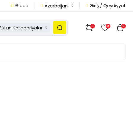
Əlaqə
Giriş / Qeydiyyat
Azerbaijani
0
0
0
Bütün Kateqoriyalar