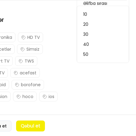
Əlifba sırası
Ən son
10
ər
Qiymət: Yuxarıdan aşağı
20
Qiymət: Aşağıdan yuxarı
30
ronika
HD TV
Uyğunluq
40
etlər
Simsiz
Ən yüksək reytinq
50
t TV
TWS
 TV
acefast
oid
borofone
sion
hoco
ios
Qəbul et
a et