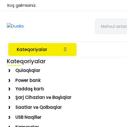
Xoş gəlmisiniz.
Kateqoriyalar
Kateqoriyalar
Qulaqlıqlar
Simli Qulaqlıqlar
Power bank
Simsiz Qulaqlıqlar
Yaddaş kartı
Qulaqüstü
Şarj Cihazları və Başlıqlar
Simsiz
Saatlar və Qolbaqlar
Simli
Saatlar
USB Naqillər
Saat Qolbaqları
Type-C–Lightning