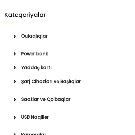
Kateqoriyalar
Qulaqlıqlar
Simli Qulaqlıqlar
Power bank
Simsiz Qulaqlıqlar
Yaddaş kartı
Qulaqüstü
Şarj Cihazları və Başlıqlar
Simsiz
Saatlar və Qolbaqlar
Simli
Saatlar
USB Naqillər
Saat Qolbaqları
Type-C–Lightning
Kameralar