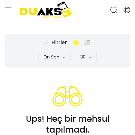
Filtrlər
Ən Son
30
Ups! Heç bir məhsul
tapılmadı.