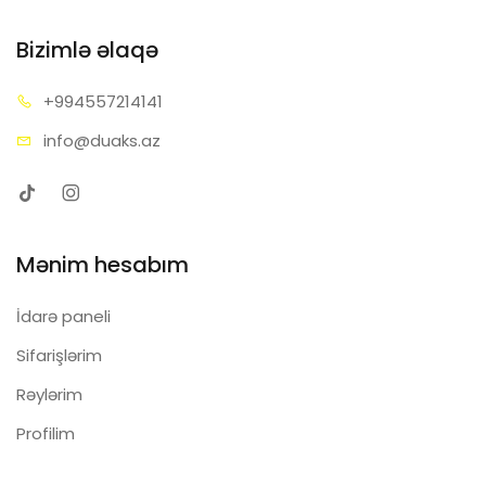
Bizimlə əlaqə
+99455
7214141
info@d
uaks.az
Mənim hesabım
İdarə paneli
Sifarişlərim
Rəylərim
Profilim