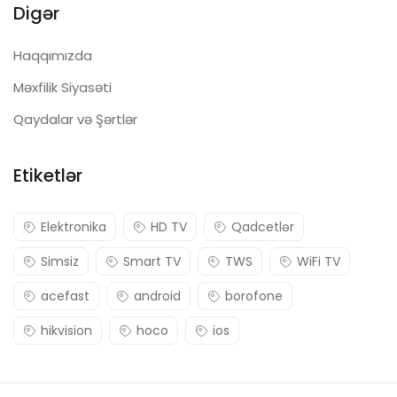
Digər
Haqqımızda
Məxfilik Siyasəti
Qaydalar və Şərtlər
Etiketlər
Elektronika
HD TV
Qadcetlər
Simsiz
Smart TV
TWS
WiFi TV
acefast
android
borofone
hikvision
hoco
ios