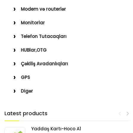
Modem və routerlər
Monitorlar
Telefon Tutacaqları
HUBlar,OTG
Çəkiliş Avadanlıqları
GPS
Digər
Latest products
Yaddaş Kartı-Hoco A1