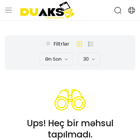
Filtrlər
Ən Son
30
Ups! Heç bir məhsul
tapılmadı.