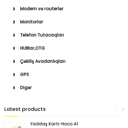
Modem və routerlər
Monitorlar
Telefon Tutacaqları
HUBlar,OTG
Çəkiliş Avadanlıqları
GPS
Digər
Latest products
Yaddaş Kartı-Hoco A1