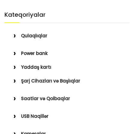
Kateqoriyalar
Qulaqlıqlar
Simli Qulaqlıqlar
Power bank
Simsiz Qulaqlıqlar
Yaddaş kartı
Qulaqüstü
Şarj Cihazları və Başlıqlar
Simsiz
Saatlar və Qolbaqlar
Simli
Saatlar
USB Naqillər
Saat Qolbaqları
Type-C–Lightning
Kameralar