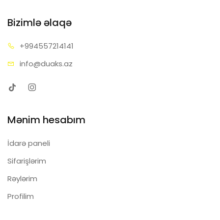
Bizimlə əlaqə
+99455
7214141
info@d
uaks.az
Mənim hesabım
İdarə paneli
Sifarişlərim
Rəylərim
Profilim