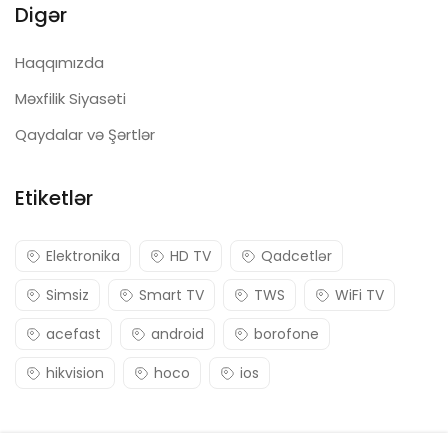
Digər
Haqqımızda
Məxfilik Siyasəti
Qaydalar və Şərtlər
Etiketlər
Elektronika
HD TV
Qadcetlər
Simsiz
Smart TV
TWS
WiFi TV
acefast
android
borofone
hikvision
hoco
ios