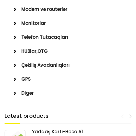
Modem və routerlər
Monitorlar
Telefon Tutacaqları
HUBlar,OTG
Çəkiliş Avadanlıqları
GPS
Digər
Latest products
Yaddaş Kartı-Hoco A1