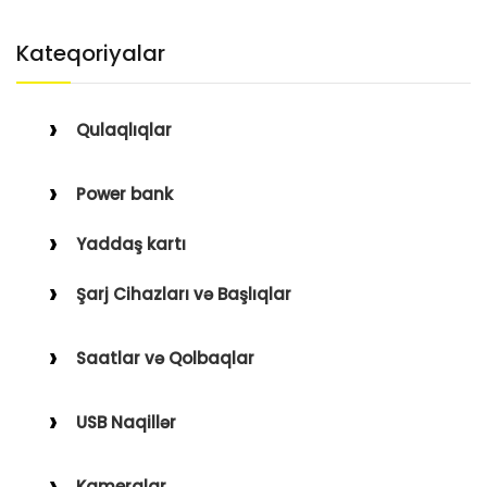
Kateqoriyalar
Qulaqlıqlar
Simli Qulaqlıqlar
Power bank
Simsiz Qulaqlıqlar
Yaddaş kartı
Qulaqüstü
Şarj Cihazları və Başlıqlar
Simsiz
Saatlar və Qolbaqlar
Simli
Saatlar
USB Naqillər
Saat Qolbaqları
Type-C–Lightning
Kameralar