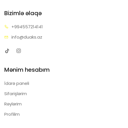
Bizimlə əlaqə
+99455
7214141
info@d
uaks.az
Mənim hesabım
İdarə paneli
Sifarişlərim
Rəylərim
Profilim