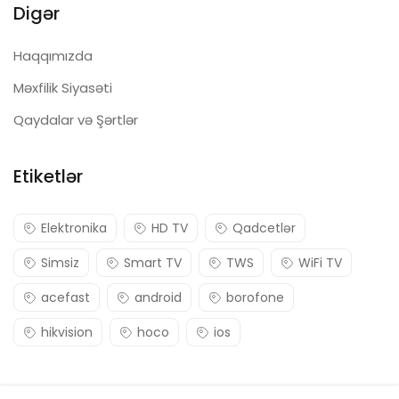
Digər
Haqqımızda
Məxfilik Siyasəti
Qaydalar və Şərtlər
Etiketlər
Elektronika
HD TV
Qadcetlər
Simsiz
Smart TV
TWS
WiFi TV
acefast
android
borofone
hikvision
hoco
ios