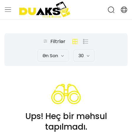
Filtrlər
Ən Son
30
Ups! Heç bir məhsul
tapılmadı.