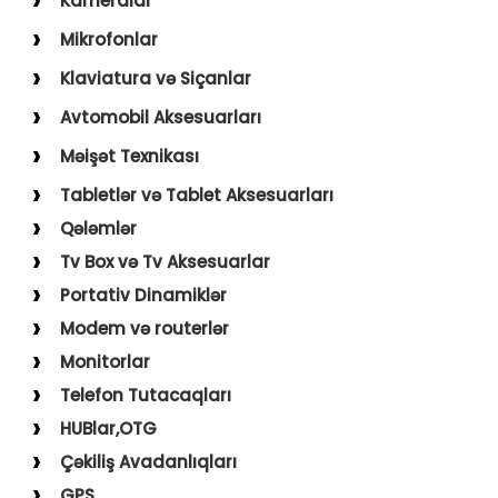
Kameralar
USB–Type-C
Action kameralar (Sport)
Mikrofonlar
Type-C–Type-C
Uşaq Kameraları
Karaoke Mikrofonları
Klaviatura və Siçanlar
USB–Lightning
İp Kameralar
Yaxa Mikrofonları
Klaviatura və Siçan
Avtomobil Aksesuarları
USB–Micro
Mousepad
Digər Aksesuarlar
Məişət Texnikası
Holder
Saçqırxan, Üzqırxan
Tabletlər və Tablet Aksesuarları
Avto Kameralar
Sobalar
Qələmlər
FM Modulyatorlar
Fenlər
Tv Box və Tv Aksesuarlar
Avto Başlıq
Blender, Toster, Kettle
Portativ Dinamiklər
Digər Məişət Texnikaları
Modem və routerlər
Monitorlar
Telefon Tutacaqları
HUBlar,OTG
Çəkiliş Avadanlıqları
GPS