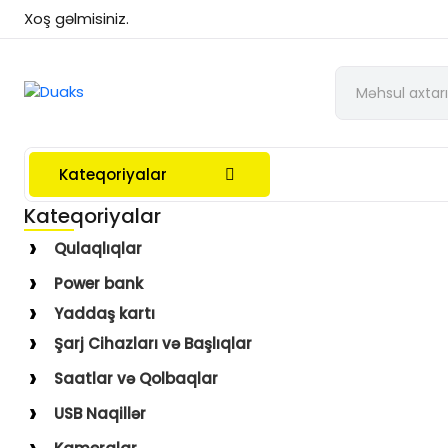
Xoş gəlmisiniz.
Kateqoriyalar
Kateqoriyalar
Qulaqlıqlar
Simli Qulaqlıqlar
Power bank
Simsiz Qulaqlıqlar
Yaddaş kartı
Qulaqüstü
Şarj Cihazları və Başlıqlar
Simsiz
Saatlar və Qolbaqlar
Simli
Saatlar
USB Naqillər
Saat Qolbaqları
Type-C–Lightning