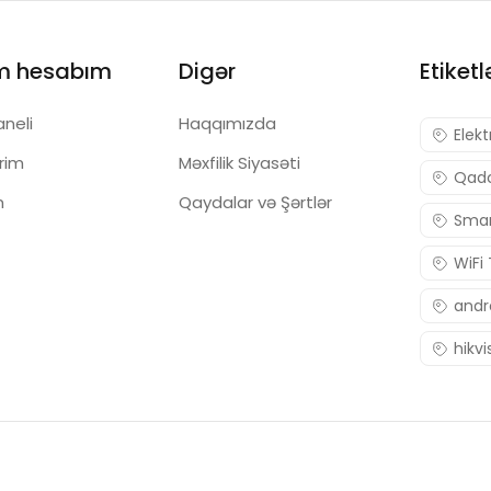
m hesabım
Digər
Etiketl
aneli
Haqqımızda
Elekt
ərim
Məxfilik Siyasəti
Qadc
m
Qaydalar və Şərtlər
Smar
WiFi
andr
hikvi