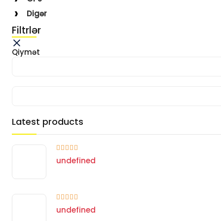
Digər
Filtrlər
Qiymət
Latest products
undefined
undefined