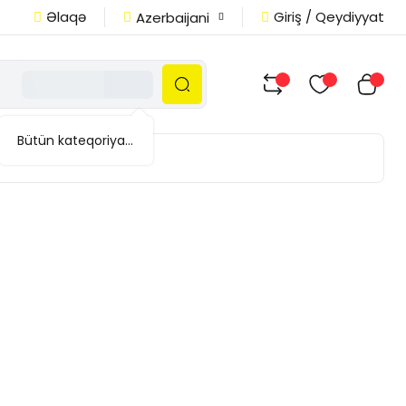
Əlaqə
Giriş / Qeydiyyat
Azerbaijani
Bütün kateqoriyalar