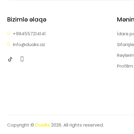
Bizimlə əlaqə
Məni
+99455
7214141
İdarə p
info@d
uaks.az
Sifarişl
Rəyləri
Profilim
Copyright ©
Duaks
2026. All rights reserved.