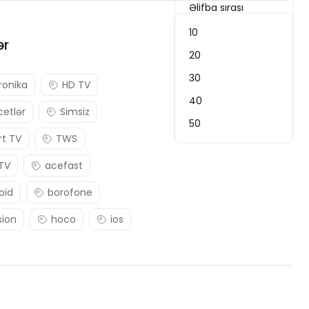
Əlifba sırası
Ən son
10
ər
Qiymət: Yuxarıdan aşağı
20
Qiymət: Aşağıdan yuxarı
30
ronika
HD TV
Uyğunluq
40
etlər
Simsiz
Ən yüksək reytinq
50
t TV
TWS
 TV
acefast
oid
borofone
sion
hoco
ios