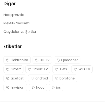
Digər
Haqqımızda
Məxfilik Siyasəti
Qaydalar və Şərtlər
Etiketlər
Elektronika
HD TV
Qadcetlər
Simsiz
Smart TV
TWS
WiFi TV
acefast
android
borofone
hikvision
hoco
ios