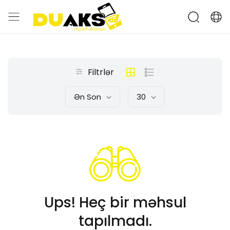
Filtrlər
Ən Son
30
Ups! Heç bir məhsul
tapılmadı.