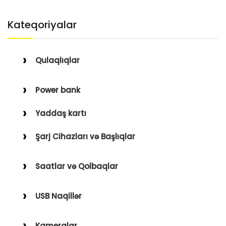
Kateqoriyalar
Qulaqlıqlar
Simli Qulaqlıqlar
Power bank
Simsiz Qulaqlıqlar
Yaddaş kartı
Qulaqüstü
Şarj Cihazları və Başlıqlar
Simsiz
Saatlar və Qolbaqlar
Simli
Saatlar
USB Naqillər
Saat Qolbaqları
Type-C–Lightning
Kameralar