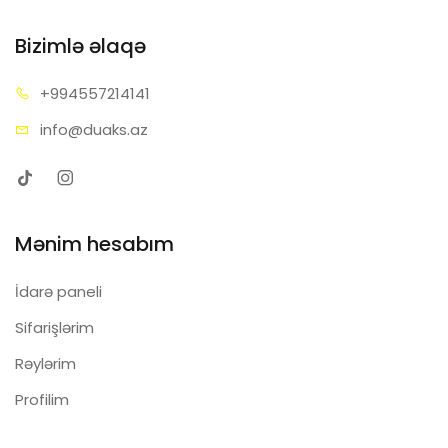
Bizimlə əlaqə
+99455
7214141
info@d
uaks.az
Mənim hesabım
İdarə paneli
Sifarişlərim
Rəylərim
Profilim