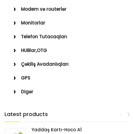
Modem və routerlər
Monitorlar
Telefon Tutacaqları
HUBlar,OTG
Çəkiliş Avadanlıqları
GPS
Digər
Latest products
Yaddaş Kartı-Hoco A1