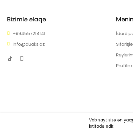
Bizimlə əlaqə
Məni
+99455
7214141
İdarə p
info@d
uaks.az
Sifarişl
Rəyləri
Profilim
Veb sayt sizə ən yax
Copyright ©
Duaks
2026. All rights reserved.
istifadə edir.