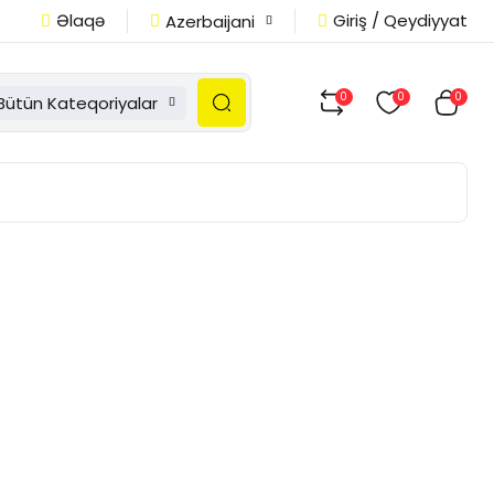
Əlaqə
Giriş / Qeydiyyat
Azerbaijani
0
0
0
Bütün Kateqoriyalar