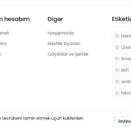
m hesabım
Digər
Etiketl
aneli
Haqqımızda
Elekt
ərim
Məxfilik Siyasəti
Qadc
m
Qaydalar və Şərtlər
Smar
WiFi
andr
hikvi
şı təcrübəni təmin etmək üçün kukilərdən
İmtin