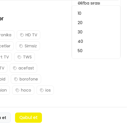
Əlifba sırası
Ən son
10
ər
Qiymət: Yuxarıdan aşağı
20
Qiymət: Aşağıdan yuxarı
30
ronika
HD TV
Uyğunluq
40
etlər
Simsiz
Ən yüksək reytinq
50
t TV
TWS
 TV
acefast
oid
borofone
sion
hoco
ios
Qəbul et
a et