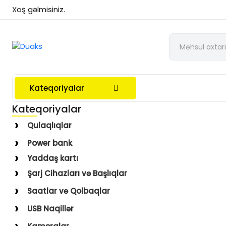
Xoş gəlmisiniz.
Kateqoriyalar
Kateqoriyalar
Qulaqlıqlar
Simli Qulaqlıqlar
Power bank
Simsiz Qulaqlıqlar
Yaddaş kartı
Qulaqüstü
Şarj Cihazları və Başlıqlar
Simsiz
Saatlar və Qolbaqlar
Simli
Saatlar
USB Naqillər
Saat Qolbaqları
Type-C–Lightning