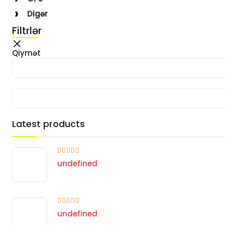
Digər
Filtrlər
Qiymət
Latest products
undefined
undefined