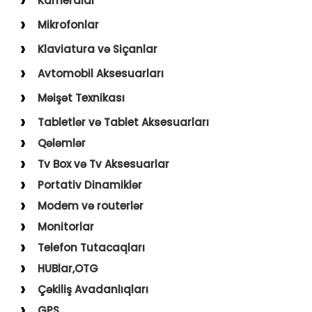
Kameralar
USB–Type-C
Action kameralar (Sport)
Mikrofonlar
Type-C–Type-C
Uşaq Kameraları
Karaoke Mikrofonları
Klaviatura və Siçanlar
USB–Lightning
İp Kameralar
Yaxa Mikrofonları
Klaviatura və Siçan
Avtomobil Aksesuarları
USB–Micro
Mousepad
Digər Aksesuarlar
Məişət Texnikası
Holder
Saçqırxan, Üzqırxan
Tabletlər və Tablet Aksesuarları
Avto Kameralar
Sobalar
Qələmlər
FM Modulyatorlar
Fenlər
Tv Box və Tv Aksesuarlar
Avto Başlıq
Blender, Toster, Kettle
Portativ Dinamiklər
Digər Məişət Texnikaları
Modem və routerlər
Monitorlar
Telefon Tutacaqları
HUBlar,OTG
Çəkiliş Avadanlıqları
GPS