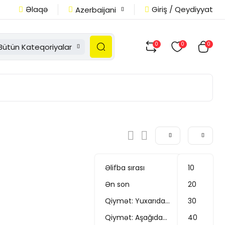
Əlaqə
Giriş / Qeydiyyat
Azerbaijani
0
0
0
Bütün Kateqoriyalar
Əlifba sırası
10
Ən son
20
Qiymət: Yuxarıdan aşağı
30
Qiymət: Aşağıdan yuxarı
40