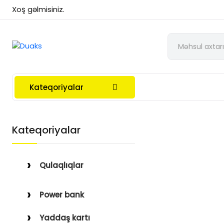
Xoş gəlmisiniz.
Kateqoriyalar
Kateqoriyalar
Qulaqlıqlar
Simli Qulaqlıqlar
Power bank
Simsiz Qulaqlıqlar
Yaddaş kartı
Qulaqüstü