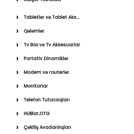
Holder
Saçqırxan, Üzqırxan
Avto Kameralar
Tabletlər və Tablet Aksesuarları
Sobalar
FM Modulyatorlar
Qələmlər
Fenlər
Avto Başlıq
Blender, Toster, Kettle
Tv Box və Tv Aksesuarlar
Digər Məişət Texnikaları
Portativ Dinamiklər
Modem və routerlər
Monitorlar
Telefon Tutacaqları
HUBlar,OTG
Çəkiliş Avadanlıqları