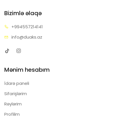
Bizimlə əlaqə
+99455
7214141
info@d
uaks.az
Mənim hesabım
İdarə paneli
Sifarişlərim
Rəylərim
Profilim