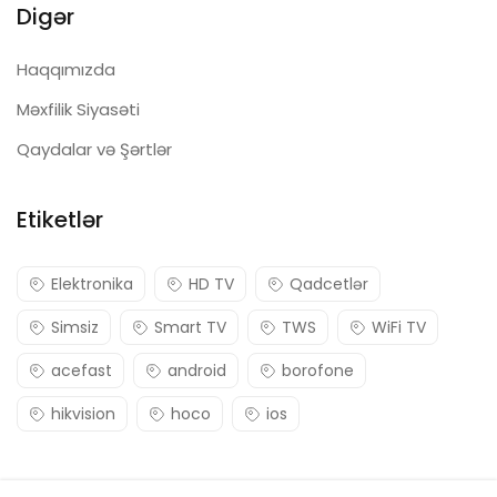
Digər
Haqqımızda
Məxfilik Siyasəti
Qaydalar və Şərtlər
Etiketlər
Elektronika
HD TV
Qadcetlər
Simsiz
Smart TV
TWS
WiFi TV
acefast
android
borofone
hikvision
hoco
ios