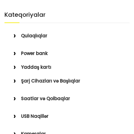
Kateqoriyalar
Qulaqlıqlar
Simli Qulaqlıqlar
Power bank
Simsiz Qulaqlıqlar
Yaddaş kartı
Qulaqüstü
Şarj Cihazları və Başlıqlar
Simsiz
Saatlar və Qolbaqlar
Simli
Saatlar
USB Naqillər
Saat Qolbaqları
Type-C–Lightning
Kameralar