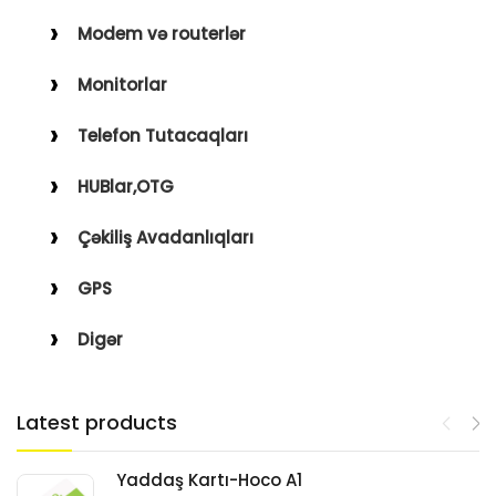
Modem və routerlər
Monitorlar
Telefon Tutacaqları
HUBlar,OTG
Çəkiliş Avadanlıqları
GPS
Digər
Latest products
Yaddaş Kartı-Hoco A1