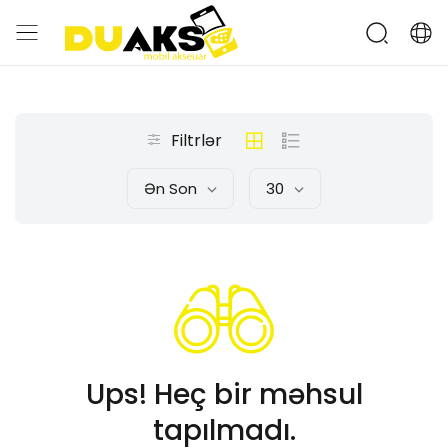
Filtrlər
Ən Son
30
Ups! Heç bir məhsul
tapılmadı.