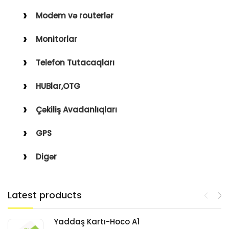
Modem və routerlər
Monitorlar
Telefon Tutacaqları
HUBlar,OTG
Çəkiliş Avadanlıqları
GPS
Digər
Latest products
Yaddaş Kartı-Hoco A1