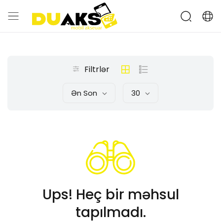
Filtrlər
Ən Son
30
Ups! Heç bir məhsul
tapılmadı.