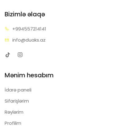
Bizimlə əlaqə
+99455
7214141
info@d
uaks.az
Mənim hesabım
İdarə paneli
Sifarişlərim
Rəylərim
Profilim