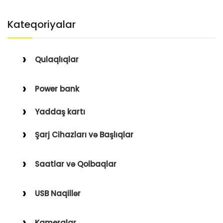
Kateqoriyalar
Qulaqlıqlar
Simli Qulaqlıqlar
Power bank
Simsiz Qulaqlıqlar
Yaddaş kartı
Qulaqüstü
Şarj Cihazları və Başlıqlar
Simsiz
Saatlar və Qolbaqlar
Simli
Saatlar
USB Naqillər
Saat Qolbaqları
Type-C–Lightning
Kameralar